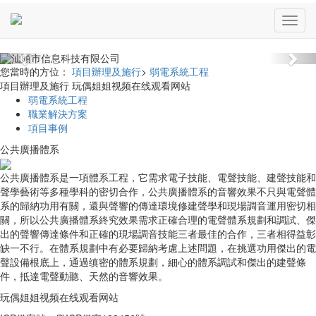
Previous
Nex
您當時的方位：
項目辦理及施行
>
弱電系統工程
項目辦理及施行 玩偶姐姐视频在线观看网站
弱電系統工程
職業解決方案
項目事例
公共廣播體系
公共廣播體系是一項體系工程，它需求電子技能、電聲技能、建聲技能和
聲學藝術等多種學科的密切合作，公共廣播體系的音響效果不只與電聲體
系的歸納功用有關，還與聲響的傳達環境修建聲學和現場調音運用密切相
關，所以公共廣播體系終究效果需求正確合理的電聲體系規劃和調試、傑
出的聲響傳達條件和正確的現場調音技能三者最佳的合作，三者相得益彰
缺一不行。在體系規劃中有必要歸納考慮上述問題，在挑選功用傑出的電
聲設備根底上，通過缜密的體系規劃，細心的體系調試和傑出的建聲條
件，抵達電聲動聽、天然的音響效果。
玩偶姐姐视频在线观看网站